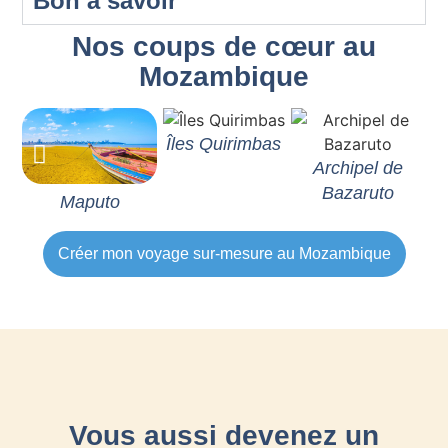
Bon à savoir
Nos coups de cœur au
Mozambique
Îles Quirimbas
Archipel de
Bazaruto
Maputo
Créer mon voyage sur-mesure au Mozambique
Vous aussi devenez un