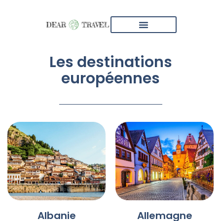
Nos Prestations
Qui Sommes-Nous
Les destinations
européennes
Albanie
Allemagne