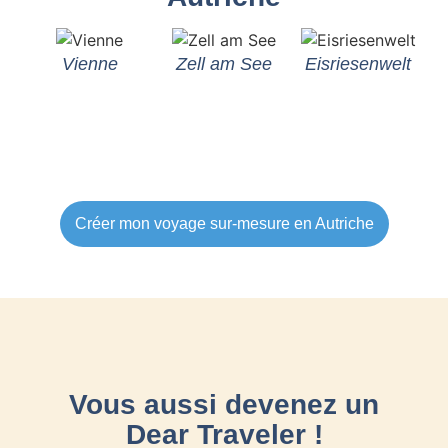
Vienne
Zell am See
Eisriesenwelt
In
Créer mon voyage sur-mesure en Autriche
Vous aussi devenez un
Dear Traveler !